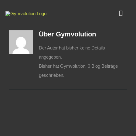
Zum
Inhalt
Toggl
springen
Navig
Über
Gymvolution
HOME
Der Autor hat bisher keine Details
angegeben.
Studio
Bisher hat Gymvolution, 0 Blog Beiträge
geschrieben.
Tarife
Kontakt